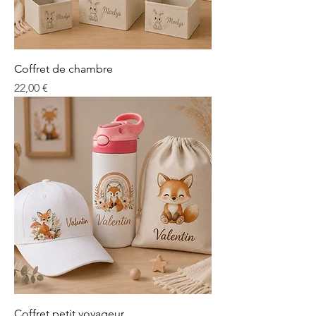
Coffret de chambre
Prix
22,00 €
Coffret petit voyageur