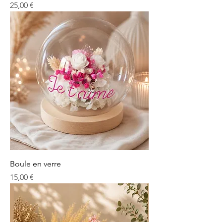
Prix
25,00 €
Boule en verre
Prix
15,00 €