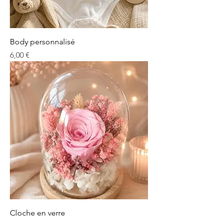
Body personnalisé
Prix
6,00 €
Cloche en verre