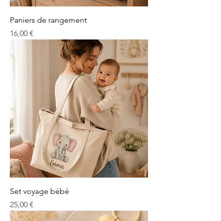
Paniers de rangement
Prix
16,00 €
Set voyage bébé
Prix
25,00 €